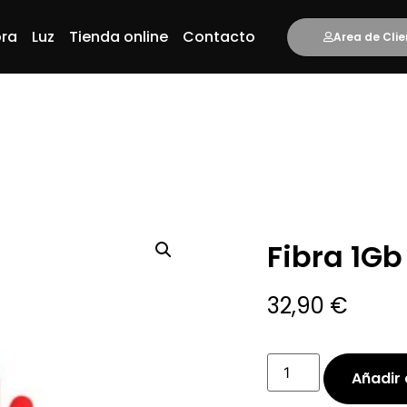
bra
Luz
Tienda online
Contacto
Area de Clie
Fibra 1G
32,90
€
Añadir 