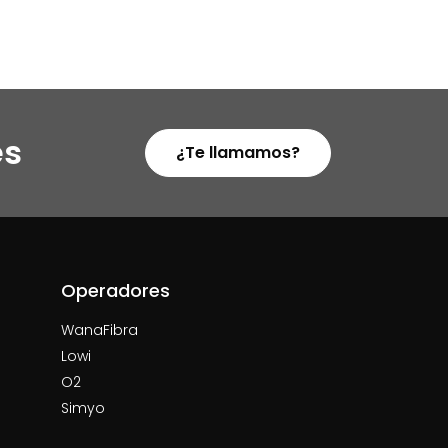
es
¿Te llamamos?
Operadores
WanaFibra
Lowi
O2
Simyo