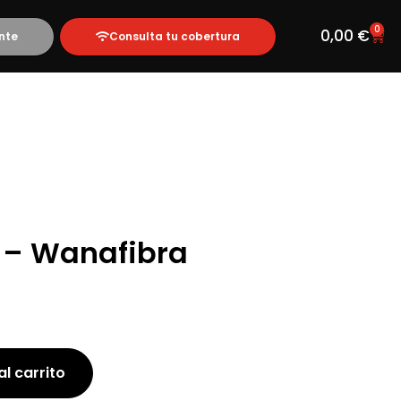
0
0,00
€
nte
Consulta tu cobertura
b – Wanafibra
al carrito