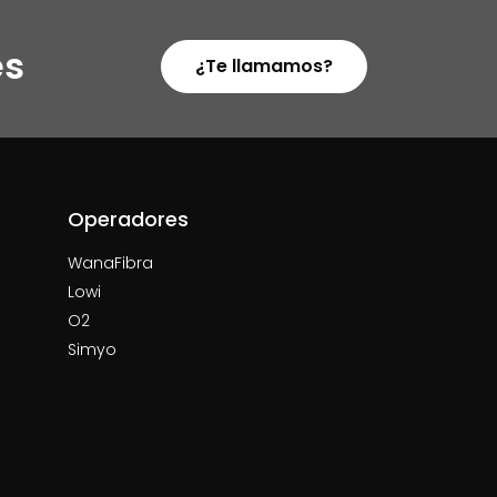
es
¿Te llamamos?
Operadores
WanaFibra
Lowi
O2
Simyo