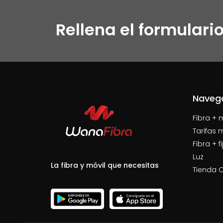
Rellena el formulari
Naveg
Fibra + 
Tarifas 
Fibra + fi
Luz
La fibra y móvil que necesitas
Tienda O