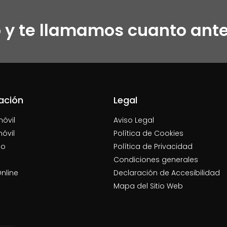
o y te llamamos cuanto ant
ación
Legal
móvil
Aviso Legal
móvil
Política de Cookies
jo
Política de Privacidad
Condiciones generales
nline
Declaración de Accesibilidad
Mapa del Sitio Web